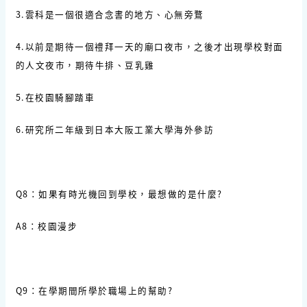
3.雲科是一個很適合念書的地方、心無旁鶩
4.以前是期待一個禮拜一天的廟口夜市，之後才出現學校對面
的人文夜市，期待牛排、豆乳雞
5.在校園騎腳踏車
6.研究所二年級到日本大阪工業大學海外參訪
Q8：如果有時光機回到學校，最想做的是什麼?
A8：校園漫步
Q9：在學期間所學於職場上的幫助?