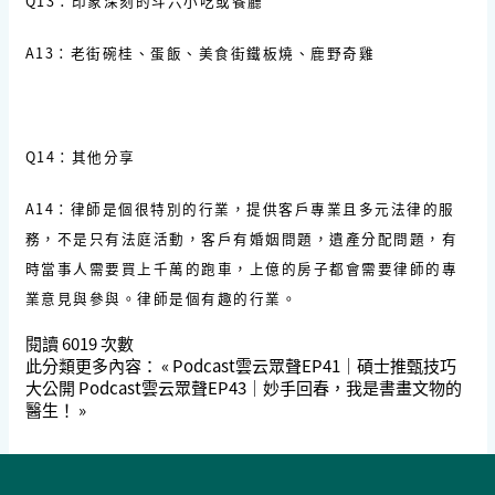
Q13：印象深刻的斗六小吃或餐廳
A13：老街碗桂、蛋飯、美食街鐵板燒、鹿野奇雞
Q14：其他分享
A14：律師是個很特別的行業，提供客戶專業且多元法律的服
務，不是只有法庭活動，客戶有婚姻問題，遺產分配問題，有
時當事人需要買上千萬的跑車，上億的房子都會需要律師的專
業意見與參與。律師是個有趣的行業。
閱讀
6019
次數
此分類更多內容：
« Podcast雲云眾聲EP41｜碩士推甄技巧
大公開
Podcast雲云眾聲EP43｜妙手回春，我是書畫文物的
醫生！ »