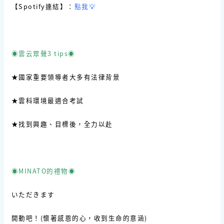
【Spotify連結】：
點我💡
◉雲云眾聲3 tips◉
★國家重要領導者大多有法律背景
★雲科環境最適合考試
★找到興趣、目標後，全力以赴
◉MINATO的禮物◉
いただきます
開動吧！(懷著感恩的心，收到生命的意涵)