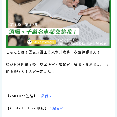
こんにちは！雲云眾聲主持人金井港第一次跟律師聊天！
聽說科法所畢業後可以當法官、檢察官、律師、專利師...，我
的收穫很大！大家一定要聽！
【YouTube連結】：
點我💡
【Apple Podcast連結】：
點我💡