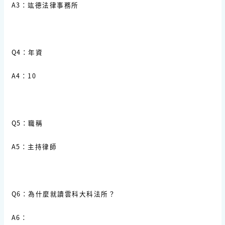
A3：竑德法律事務所
Q4：年資
A4：10
Q5：職稱
A5：主持律師
Q6：為什麼就讀雲科大科法所？
A6：