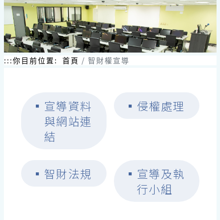
:::
你目前位置:
首頁
智財權宣導
▪
宣導資料
▪
侵權處理
與網站連
結
▪
智財法規
▪
宣導及執
行小組