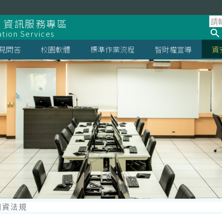
 資訊服務專區
ation Services
見問答
校園軟體
標準作業流程
智財權宣導
資
個資法規