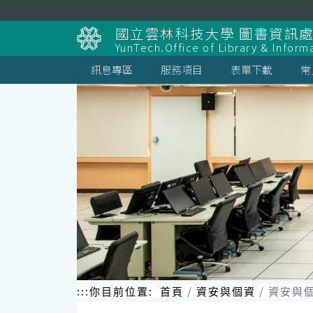
跳
到
國立雲林科技大學 圖書資訊處
主
YunTech.Office of Library & Inform
要
內
訊息專區
服務項目
表單下載
常
容
區
塊
:::
你目前位置:
首頁
資安與個資
資安與