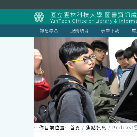
跳
到
國立雲林科技大學 圖書資訊處
主
YunTech.Office of Library & Inform
要
內
訊息專區
服務項目
表單下載
常
容
區
塊
:::
你目前位置:
首頁
焦點訊息
Podca