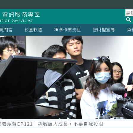
 資訊服務專區
ation Services
見問答
校園軟體
標準作業流程
智財權宣導
資
st雲云眾聲EP121｜挑戰讓人成長，不要自我設限