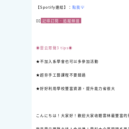
【Spotify連結】：
點我💡
☝🏻
記得訂閱．追蹤頻道
◉雲云眾聲3 tips◉
★不加入系學會也可以多參加活動
★超夯手工藝課程不要錯過
★好好利用學校豐富資源，提升能力省很大
こんにちは！大家好！歡迎大家收聽雲林最豐富的
我是雲云眾聲主持人金井港！雲科大企業管理系畢