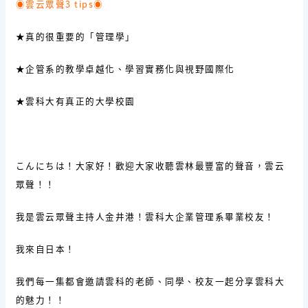
◉雲云眾聲3 tips◉
★真的很重要的「管理學」
★企管系的教學卓越化、學習實務化與視野國際化
★雲科大有真正的大學校園
こんにちは！大家好！歡迎大家收聽雲林最豐富的聲音，雲云
眾聲！！
我是雲云眾聲主持人金井港！雲科大企業管理系畢業校友！
我來自日本！
我們每一集都會邀請雲科的老師、同學、校友一起分享雲科大
的魅力！！