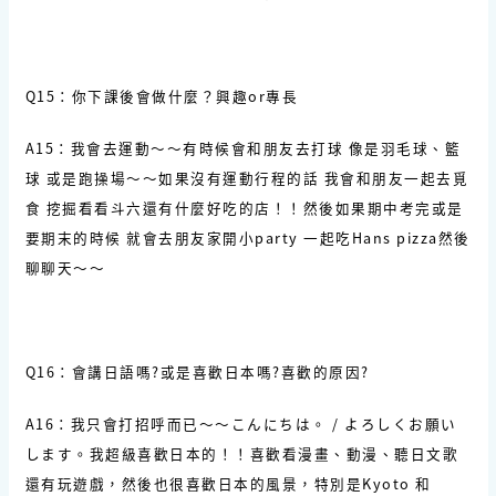
Q15：你下課後會做什麼？興趣or專長
A15：我會去運動～～有時候會和朋友去打球 像是羽毛球、籃
球 或是跑操場～～如果沒有運動行程的話 我會和朋友一起去覓
食 挖掘看看斗六還有什麼好吃的店！！然後如果期中考完或是
要期末的時候 就會去朋友家開小party 一起吃Hans pizza然後
聊聊天～～
Q16：會講日語嗎?或是喜歡日本嗎?喜歡的原因?
A16：我只會打招呼而已～～こんにちは。 / よろしくお願い
します。我超級喜歡日本的！！喜歡看漫畫、動漫、聽日文歌
還有玩遊戲，然後也很喜歡日本的風景，特別是Kyoto 和