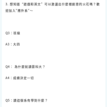
3. 想知道“遊戲和英文”可以激盪出什麼樣創意的火花嗎？歡
迎加入"應外系"～
Q3：班級
A3：大四
Q4： 為什麼就讀雲科大？
A4：成績決定一切
Q5：讀這個系有學到什麼？