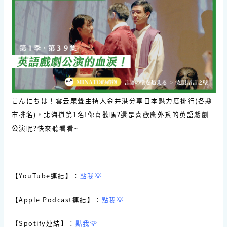
こんにちは！雲云眾聲主持人金井港分享日本魅力度排行(各縣
市排名)，北海道第1名!你喜歡嗎?還是喜歡應外系的英語戲劇
公演呢?快來聽看看~
【YouTube連結】：
點我💡
【Apple Podcast連結】：
點我💡
【Spotify連結】：
點我💡