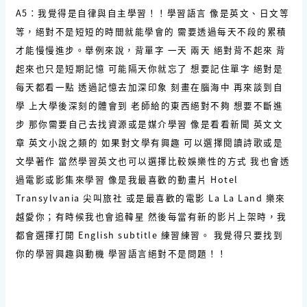
A5：我覺得是自律與自主學習！！學習語言 像是英文、日文等
等，絕對不是短短的時間就能學會的 需要透過每天不段的累積
才能慢慢進步。舉例來說，背單字 一天 兩天 絕對背不起來 背
起來也只是短期記憶 可能隔天你就忘了 想要記住單字 絕對是
每天都看一點 透過記憶去加深印象 刻畫在腦海中 再來談到自
學 上大學後深刻的體會到 老師給的東西絕對不夠 想要不斷進
步 那你需要自己去找資源或是媒介學習 像是看看新聞 英文文
章 英文小說之類的 如果對文學有興趣 可以選擇閱讀詩歌或是
文學著作 當然學習英文也可以選擇比較娛樂性的方式 我也會透
過電影或影集來學習 像是我最喜歡的動畫片 Hotel
Transylvania 尖叫旅社 或是最喜歡的電影 La La Land 樂來
越愛你；有時候我也會追韓星 然後每當有新的影片上架時，我
都會選擇打開 English subtitle 練習練習。 我覺得只要找到
你的學習興趣與動機 學習語言絕對不是問題！！