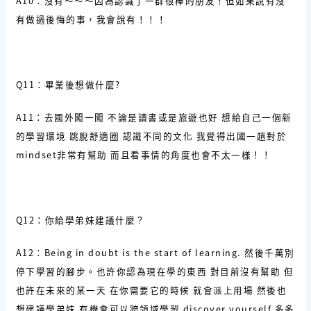
A10：沒有～～～因為認識了一群很棒的朋友！但如果說有沒
有做過後悔的事，我會說有！！！
Q11：畢業後想做什麼?
A11：去國外闖一闖 不論是讀書或是旅遊也好 想給自己一個新
的學習環境 跳脫舒適圈 認識不同的文化 我覺得出國一趟對於
mindset非常有幫助 而且看事情的角度也會不太一樣！！
Q12：你給學弟妹建議什麼？
A12：Being in doubt is the start of learning. 然後千萬別
停下學習的腳步。也許你認為現在學的東西 對目前沒有幫助 但
也許在未來的某一天 在你需要它的時候 就會派上用場 然後也
想建議學弟妹 有機會可以跨領域學習 discover yourself 多多