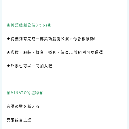
◉英語戲劇公演3 tips◉
★從無到有完成一部英語戲劇公演，你會很感動!
★彩妝、服裝、舞台、道具、演員...等組別可以選擇
★外系也可以一同加入喔!
◉MINATO的禮物◉
言語の壁を越える
克服語言之壁