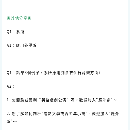
◉其他分享◉
Q1：系所
A1：應用外語系
Q1：請舉3個例子，系所應用到食衣住行育樂方面?
A2：
1. 想體驗或籌劃“英語戲劇公演”嗎，歡迎加入"應外系"～
2. 想了解如何剖析"電影文學或青少年小說"，歡迎加入"應外
系"～