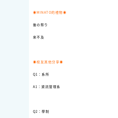
◉MINATO的禮物◉
後の祭り
來不及
◉校友其他分享◉
Q1：系所
A1：資訊管理系
Q2：學制