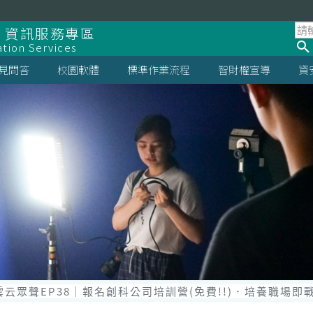
 資訊服務專區
ation Services
見問答
校園軟體
標準作業流程
智財權宣導
資
st雲云眾聲EP38｜報名創科公司培訓營(免費!!)．培養職場即