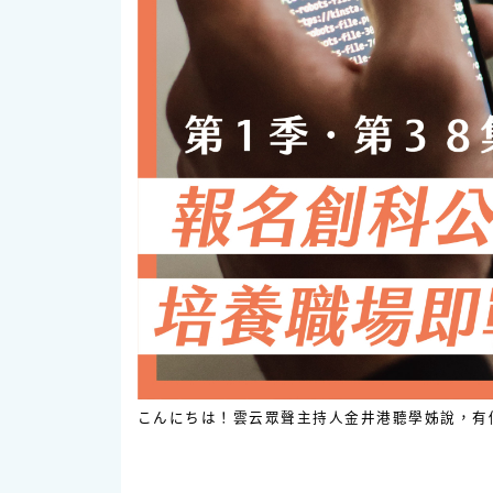
こんにちは！雲云眾聲主持人金井港聽學姊說，有