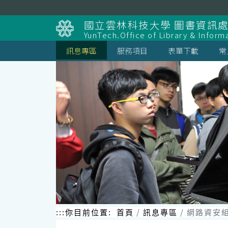
跳
到
國立雲林科技大學 圖書資訊處
主
YunTech.Office of Library & Inform
要
內
訊息專區
服務項目
表單下載
常
容
區
塊
:::
你目前位置:
首頁
訊息專區
網路資安