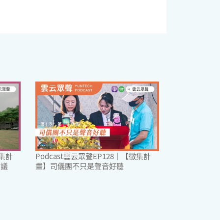
徵集計
Podcast雲云眾聲EP128｜【徵集計
建議
畫】司儀團不只是聲音好聽