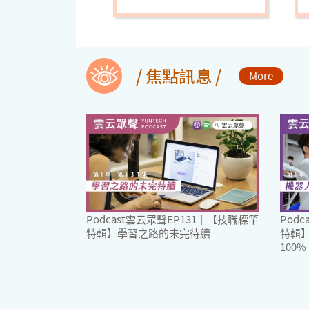
/ 焦點訊息 /
More
Podcast雲云眾聲EP131｜【技職標竿
Pod
特輯】學習之路的未完待續
特輯
100%