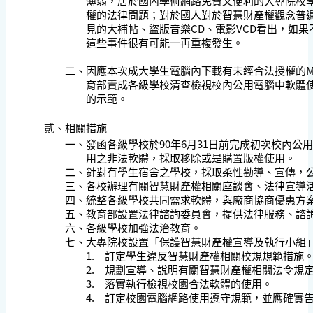
薄弱，居於國內學術網路免費又便利的大專院校
權的法律問題；對於國人對於智慧財產權觀念普
見的大補帖、盜版音樂CD、電影VCD看出，如
這些事件很有可能一再重複發生。
二、
因應本次成大學生電腦內下載有未經合法授權的M
育部責成各級學校清查檢視校內公用電腦中軟體
的示範。
貳、
相關措施
一、
發函各級學校於90年6月31日前完成初次校內公
用之非法軟體，採取移除或是購置版權使用。
二、
針對有學生宿舍之學校，採取柔性勸導、宣傳，
三、
各校辦理有關智慧財產權相關座談會、法律宣導
四、
統整各級學校共同需求軟體，與廠商協商優惠方
五、
教育部設置法律諮詢委員會，提供法律服務、諮
六、
各級學校加強法治教育。
七、
大專院校設置「保護智慧財產權宣導及執行小組
1.
訂定學生違反智慧財產權相關校規規範措施
2.
規劃宣導、說明有關智慧財產權相關法令規
3.
落實執行檢視校園合法軟體的使用。
4.
訂定校園電腦網路使用遵守規範，並應確實