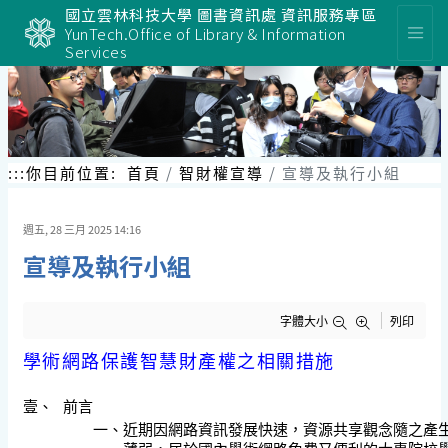
國立雲林科技大學 圖書資訊處 資訊服務專區
YunTech.Office of Library & Information
Services
:::
你目前位置:
首頁
智財權宣導
宣導及執行小組
週五, 28 三月 2025 14:16
宣導及執行小組
字體大小
列印
學術網路保護智慧財產權之相關措施
壹、
前言
一、
近期因網路資訊發展快速，資源共享觀念隨之產