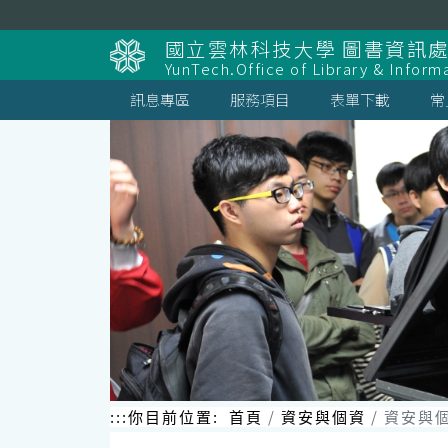
跳
到
國立雲林科技大學 圖書資訊處
主
YunTech.Office of Library & Inform
要
內
訊息專區
服務項目
表單下載
常
容
區
塊
:::
你目前位置:
首頁
資安與個資
資安與