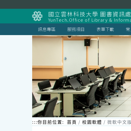
跳
到
國立雲林科技大學 圖書資訊處
主
YunTech.Office of Library & Inform
要
內
訊息專區
服務項目
表單下載
常
容
區
塊
:::
你目前位置:
首頁
校園軟體
微軟中文版