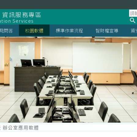
 資訊服務專區
ation Services
見問答
校園軟體
標準作業流程
智財權宣導
資
 辦公室應用軟體