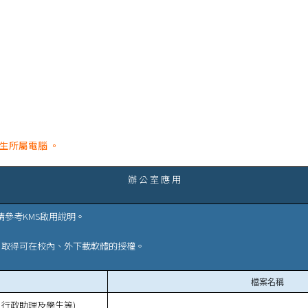
生所屬電腦 。
辦 公 室 應 用
請參考KMS啟用說明。
驗證，取得可在校內、外下載軟體的授權。
檔案名稱
行政助理及學生等)