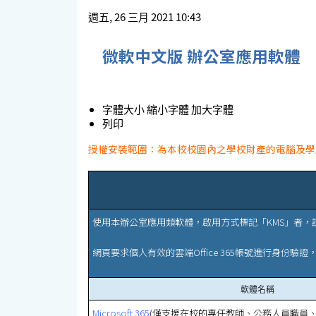
週五, 26 三月 2021 10:43
微軟中文版 辦公室應用軟體
字體大小
縮小字體
加大字體
列印
授權安裝範圍：為本校校園內之學校財產的電腦及學
使用本辦公室應用類軟體，啟用方式標記「KMS」者，
網頁要求個人有效的雲端Office 365帳號進行身份
軟體名稱
Microsoft 365
(僅支援在校的專任教師、公務人員職員、