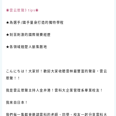
◉雲云眾聲3 tips◉
★為選手/國手量身打造的獨特學程
★刻苦刺激的國際競賽經歷
★各領域翹楚人脈集散地
こんにちは！大家好！歡迎大家收聽雲林最豐富的聲音，雲云
眾聲！！
我是雲云眾聲主持人金井港！雲科大企業管理系畢業校友！
我來自日本！
我們每一集都會邀請雲科的老師、同學、校友一起分享雲科大