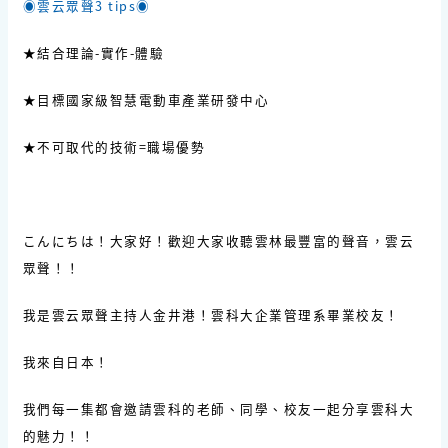
◉雲云眾聲3 tips◉
★結合理論-實作-體驗
★目標國家級智慧電動車產業研發中心
★不可取代的技術=職場優勢
こんにちは！大家好！歡迎大家收聽雲林最豐富的聲音，雲云
眾聲！！
我是雲云眾聲主持人金井港！雲科大企業管理系畢業校友！
我來自日本！
我們每一集都會邀請雲科的老師、同學、校友一起分享雲科大
的魅力！！