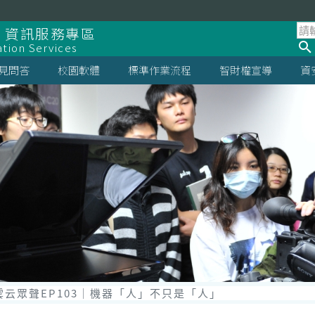
 資訊服務專區
ation Services
見問答
校園軟體
標準作業流程
智財權宣導
資
st雲云眾聲EP103｜機器「人」不只是「人」