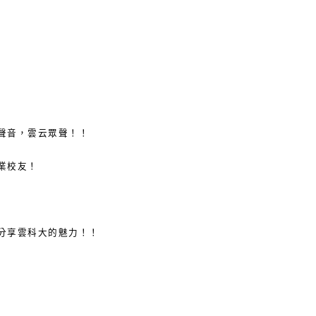
聲音，雲云眾聲！！
業校友！
分享雲科大的魅力！！