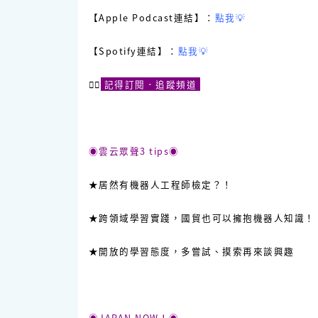
【Apple Podcast連結】：
點我💡
【Spotify連結】：
點我💡
☝🏻
記得訂閱．追蹤頻道
◉雲云眾聲3 tips◉
★居然有機器人工程師檢定？！
★跨領域學習實踐，國貿也可以擁抱機器人知識！
★開放的學習態度，多嘗試、摸索再來談興趣
◉JAPAN NOW！◉