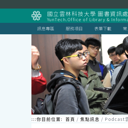
跳
到
國立雲林科技大學 圖書資訊處
主
YunTech.Office of Library & Inform
要
內
訊息專區
服務項目
表單下載
常
容
區
塊
:::
你目前位置:
首頁
焦點訊息
Podca