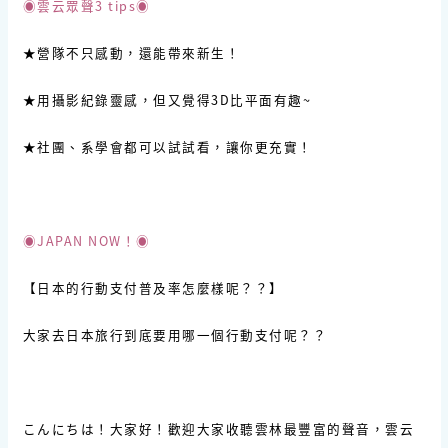
◉雲云眾聲3 tips◉
★營隊不只感動，還能帶來新生！
★用攝影紀錄靈感，但又覺得3D比平面有趣~
★社團、系學會都可以試試看，讓你更充實！
◉JAPAN NOW！◉
【日本的行動支付普及率怎麼樣呢？？】
大家去日本旅行到底要用哪一個行動支付呢？？
こんにちは！大家好！歡迎大家收聽雲林最豐富的聲音，雲云