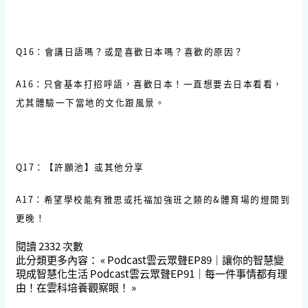
Q16：會講日語嗎？或是喜歡日本嗎？喜歡的原因？
A16：只會基本打招呼語，喜歡日本！一直想要去日本看看，
尤其體驗一下當地的文化跟風景。
Q17：【許願池】或其他分享
A17：希望學校能有雅思或托福加強班之類的&體育場的燈開到
更晚！
閱讀
2332
次數
此分類更多內容：
« Podcast雲云眾聲EP89｜讓你的智慧變
現成智慧化生活
Podcast雲云眾聲EP91｜每一件事情都有理
由！在雲科培養觀察眼！ »