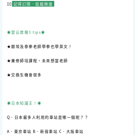
☝🏻
記得訂閱．追蹤頻道
◉雲云眾聲3 tips◉
★跟埃及泰拳老師學拳也學英文！
★兼修師培課程，未來想當老師
★交換生機會很多
◉日本知識王！◉
Q．日本最多人利用的車站是哪一個呢？？
A．東京車站 B．新宿車站 C．大阪車站