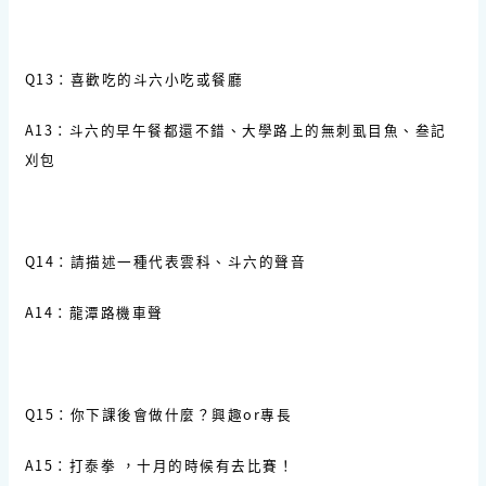
Q13：喜歡吃的斗六小吃或餐廳
A13：斗六的早午餐都還不錯、大學路上的無刺虱目魚、叁記
刈包
Q14：請描述一種代表雲科、斗六的聲音
A14：龍潭路機車聲
Q15：你下課後會做什麼？興趣or專長
A15：打泰拳 ，十月的時候有去比賽！