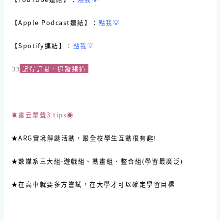
【Apple Podcast連結】：
點我💡
【Spotify連結】：
點我💡
☝🏻
記得訂閱．追蹤頻道
◉雲云眾聲3 tips◉
★ARG實境解謎活動，跟全校學生互動很有趣!
★數媒系三大組-遊戲組、動畫組、整合組(學習最廣泛)
★在高中就要多方嘗試，在大學才可以確定學習目標