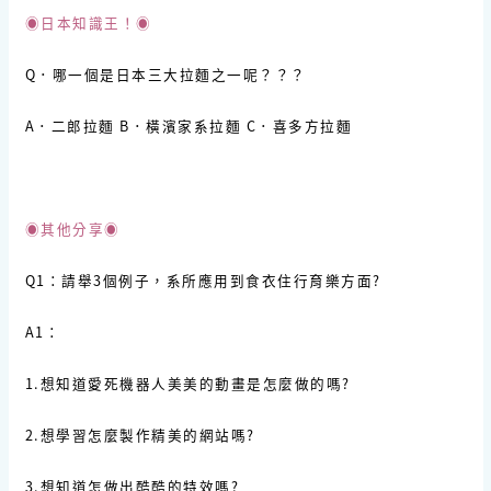
◉日本知識王！◉
Q．哪一個是日本三大拉麵之一呢？？？
A．二郎拉麵 B．橫濱家系拉麵 C．喜多方拉麵
◉其他分享◉
Q1：請舉3個例子，系所應用到食衣住行育樂方面?
A1：
1.想知道愛死機器人美美的動畫是怎麼做的嗎?
2.想學習怎麼製作精美的網站嗎?
3.想知道怎做出酷酷的特效嗎?