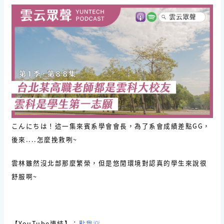
こんにちは！這一集來賓系學會會長，為了系會成績差點GG，
後來....怎麼挽救咧~
雲林雖然沒北部那麼繁榮，但是悠閒環境對認真的學生來說很
舒服啊~
【YouTube連結】：
點我💡