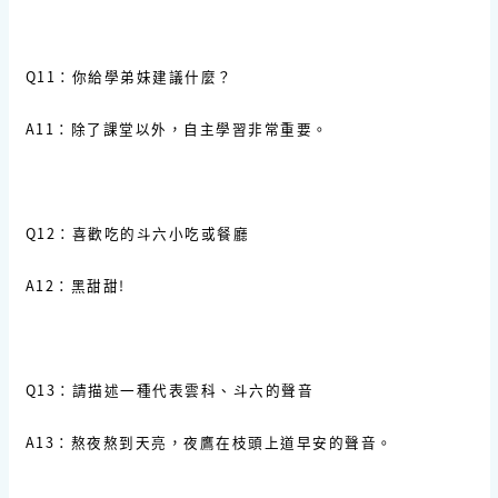
Q11：你給學弟妹建議什麼？
A11：除了課堂以外，自主學習非常重要。
Q12：喜歡吃的斗六小吃或餐廳
A12：黑甜甜!
Q13：請描述一種代表雲科、斗六的聲音
A13：熬夜熬到天亮，夜鷹在枝頭上道早安的聲音。