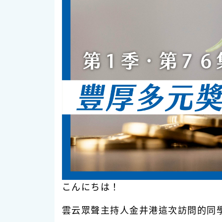
こんにちは！
雲云眾聲主持人金井港這次訪問的同