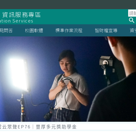
 資訊服務專區
ation Services
見問答
校園軟體
標準作業流程
智財權宣導
資
st雲云眾聲EP76｜豐厚多元獎助學金