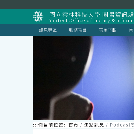
跳
到
國立雲林科技大學 圖書資訊處
主
YunTech.Office of Library & Inform
要
內
訊息專區
服務項目
表單下載
常
容
區
塊
:::
你目前位置:
首頁
焦點訊息
Podca