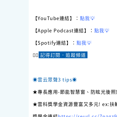
【YouTube連結】：
點我💡
【Apple Podcast連結】：
點我💡
【Spotify連結】：
點我💡
☝🏻
記得訂閱．追蹤頻道
◉雲云眾聲3 tips◉
★專長應用-節能智慧窗、防眩光後照
★雲科獎學金資源豐富又多元! ex:
獎學金連結
https://reurl.cc/7pzgz