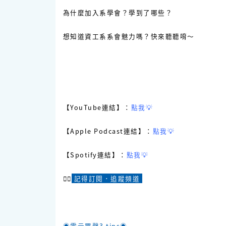
為什麼加入系學會？學到了哪些？
想知道資工系系會魅力嗎？快來聽聽唷～
【YouTube連結】：
點我💡
【Apple Podcast連結】：
點我💡
【Spotify連結】：
點我💡
☝🏻
記得訂閱．追蹤頻道
◉雲云眾聲3 tips◉