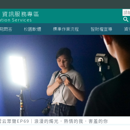
 資訊服務專區
ation Services
見問答
校園軟體
標準作業流程
智財權宣導
資
st雲云眾聲EP69｜浪漫的燭光．熱情的我．害羞的你