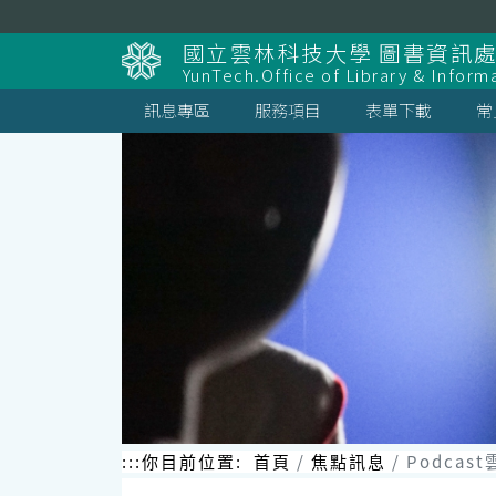
跳
到
國立雲林科技大學 圖書資訊處
主
YunTech.Office of Library & Inform
要
內
訊息專區
服務項目
表單下載
常
容
區
塊
:::
你目前位置:
首頁
焦點訊息
Podca