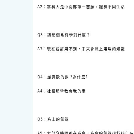
A2：雲科大是中南部第一志願，體驗不同生活
Q3：讀這個系有學到什麼？
A3：現在或許用不到，未來會派上用場的知識
Q4：最喜歡的課 ?為什麼?
A4：社團那些教會我的事
Q5：系上的氣氛
A5：大部分時間都在系會，系會的氣氛很舒服自在