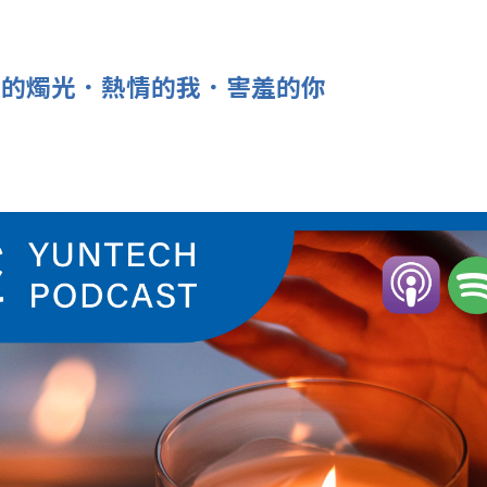
｜浪漫的燭光．熱情的我．害羞的你