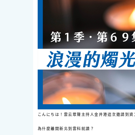
こんにちは！雲云眾聲主持人金井港這次邀請到資
為什麼離開新北到雲科就讀？