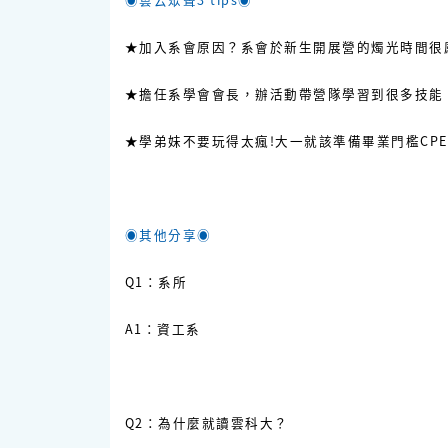
★加入系會原因？系會於新生開展營的燭光時間很
★擔任系學會會長，辦活動帶營隊學習到很多技能
★學弟妹不要玩得太瘋!大一就該準備畢業門檻CPE
◉其他分享◉
Q1：系所
A1：資工系
Q2：為什麼就讀雲科大？