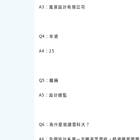
A3：風泉設計有限公司
Q4：年資
A4：25
Q5：職稱
A5：設計總監
Q6：為什麼就讀雲科大？
A6：全國設計系第一志願高等學府，師資優質國際