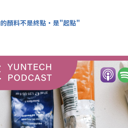
乾掉的顏料不是終點‧是"起點"