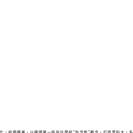
化，校園優美，以德國第一所設計學校"包浩斯"概念，打造雲科大，名