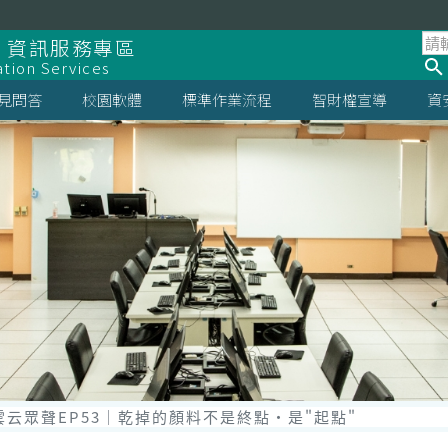
 資訊服務專區
ation Services
見問答
校園軟體
標準作業流程
智財權宣導
資
st雲云眾聲EP53｜乾掉的顏料不是終點‧是"起點"