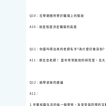
Q10：在學期間所學於職場上的幫助
A10：就是態度決定職場的高度
Q11：你還叫得出來的老師名字?為什麼印象深刻?
A11：廖志忠老師！ 當年常常跑他的研究室，且
Q12：給學弟妹的建議
A12：
1.充實校園生活的每一個學習，及享受與同學的互