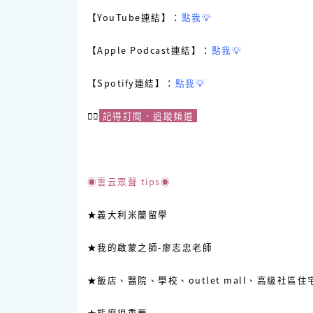
【YouTube連結】：
點我💡
【Apple Podcast連結】：
點我💡
【Spotify連結】：
點我💡
☝🏻
記得訂閱．追蹤頻道
◉雲云眾聲 tips◉
★義大利米蘭留學
★我的啟蒙之師-廖志忠老師
★飯店、醫院、學校、outlet mall、高級社區住
★態度很重要