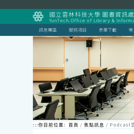
跳
到
國立雲林科技大學 圖書資訊處
主
YunTech.Office of Library & Inform
要
內
訊息專區
服務項目
表單下載
常
容
區
塊
:::
你目前位置:
首頁
焦點訊息
Podca