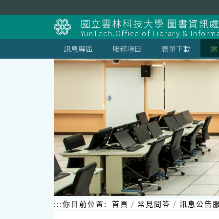
跳
到
國立雲林科技大學 圖書資訊處
主
YunTech.Office of Library & Inform
要
內
訊息專區
服務項目
表單下載
常
容
區
塊
:::
你目前位置:
首頁
常見問答
訊息公告