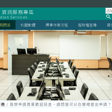
 資訊服務專區
ation Services
見問答
校園軟體
標準作業流程
智財權宣導
資
服務
我想申請貴賓歡迎訊息，請問我可以在哪裡提出申請？