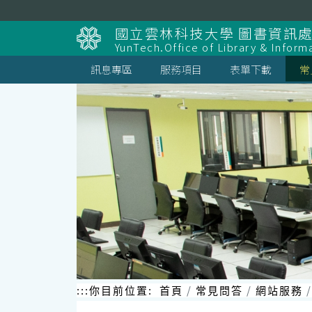
跳
到
國立雲林科技大學 圖書資訊處
主
YunTech.Office of Library & Inform
要
內
訊息專區
服務項目
表單下載
常
容
區
塊
:::
你目前位置:
首頁
常見問答
網站服務