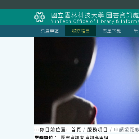
跳
到
國立雲林科技大學 圖書資訊處
主
YunTech.Office of Library & Inform
要
內
訊息專區
服務項目
表單下載
常
容
區
塊
:::
你目前位置:
首頁
服務項目
申請遠距
業務單位：
圖書資訊處 資訊應用組