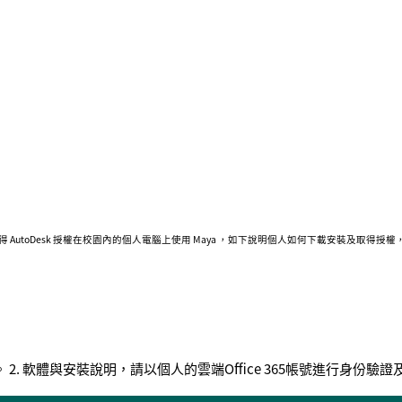
取得 AutoDesk 授權在校園內的個人電腦上使用 Maya ，如下說明個人如何下載安裝及取得授
2. 軟體與安裝說明，請以個人的雲端Office 365帳號進行身份驗證