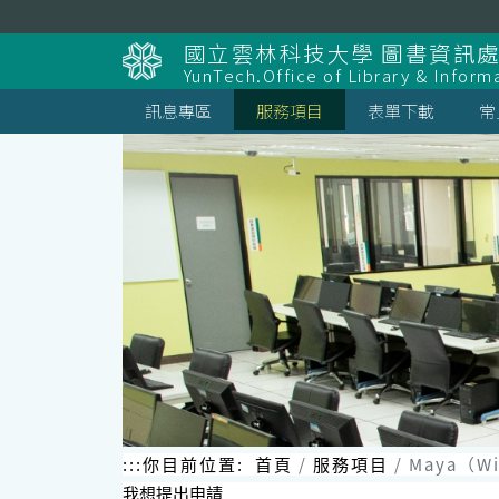
跳
到
國立雲林科技大學 圖書資訊處
主
YunTech.Office of Library & Inform
要
內
訊息專區
服務項目
表單下載
常
容
區
塊
:::
你目前位置:
首頁
服務項目
Maya（W
我想提出申請