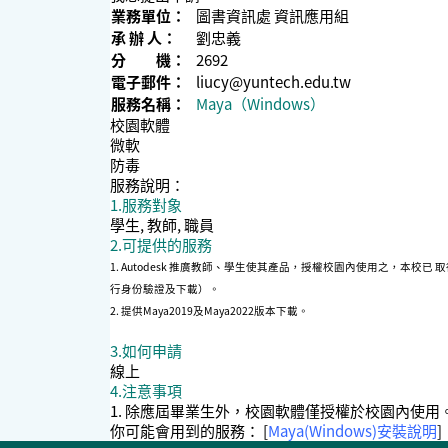
業務單位：
圖書資訊處 資訊應用組
承 辦 人：
劉忠義
分 機：
2692
電子郵件：
liucy@yuntech.edu.tw
服務名稱：
Maya（Windows）
校園軟體
微軟
防毒
服務說明：
1.服務對象
學生, 教師, 職員
2.可提供的服務
1. Autodesk 推廣教師、學生使其產品，授權校園內使用之，本校已 
行身份驗證及下載）。
2. 提供Maya2019及Maya2022版本下載。
3.如何申請
線上
4.注意事項
1. 除應屆畢業生外，校園軟體僅授權於校園內使用。 
你可能會用到的服務： [
Maya(Windows)安裝說明
]