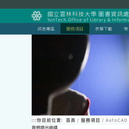
跳
到
國立雲林科技大學 圖書資訊處
主
YunTech.Office of Library & Inform
要
內
訊息專區
服務項目
表單下載
常
容
區
塊
:::
你目前位置:
首頁
服務項目
AutoCA
我想提出申請