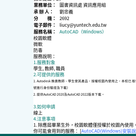
業務單位：
圖書資訊處 資訊應用組
承 辦 人：
劉忠義
分 機：
2692
電子郵件：
liucy@yuntech.edu.tw
服務名稱：
AutoCAD（Windows）
校園軟體
微軟
防毒
服務說明：
1.服務對象
學生, 教師, 職員
2.可提供的服務
1. Autodesk 推廣教師、學生使其產品，授權校園內使用之，本校已 
號進行身份驗證及下載）
2. 提供AutoCAD 2020及AutoCAD 2022版本下載。
3.如何申請
線上
4.注意事項
1. 除應屆畢業生外，校園軟體僅授權於校園內使用。 
你可能會用到的服務： [
AutoCAD(Windows)安裝