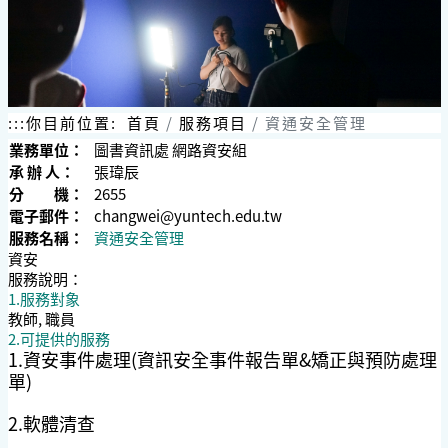
:::
你目前位置:
首頁
服務項目
資通安全管理
業務單位：
圖書資訊處 網路資安組
承 辦 人：
張瑋辰
分 機：
2655
電子郵件：
changwei@yuntech.edu.tw
服務名稱：
資通安全管理
資安
服務說明：
1.服務對象
教師, 職員
2.可提供的服務
1.資安事件處理(資訊安全事件報告單&矯正與預防處理
單)
2.軟體清查