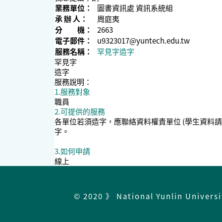
業務單位：
圖書資訊處 資訊系統組
承 辦 人：
周庭夷
分 機：
2663
電子郵件：
u9323017@yuntech.edu.tw
服務名稱：
罕見字造字
罕見字
造字
服務說明：
1.服務對象
職員
2.可提供的服務
各單位若須造字，應聯絡資料權責單位 (學生資料
字。
3.如何申請
線上
© 2020 》 National Yunlin Univers