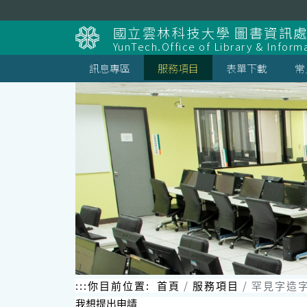
跳
到
國立雲林科技大學 圖書資訊處
主
YunTech.Office of Library & Inform
要
內
訊息專區
服務項目
表單下載
常
容
區
塊
:::
你目前位置:
首頁
服務項目
罕見字造
我想提出申請