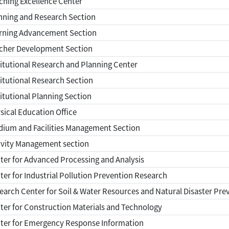
hing Excellence Center
nning and Research Section
rning Advancement Section
cher Development Section
itutional Research and Planning Center
itutional Research Section
itutional Planning Section
ical Education Office
dium and Facilities Management Section
ivity Management section
er for Advanced Processing and Analysis
er for Industrial Pollution Prevention Research
arch Center for Soil & Water Resources and Natural Disaster Pre
er for Construction Materials and Technology
ter for Emergency Response Information