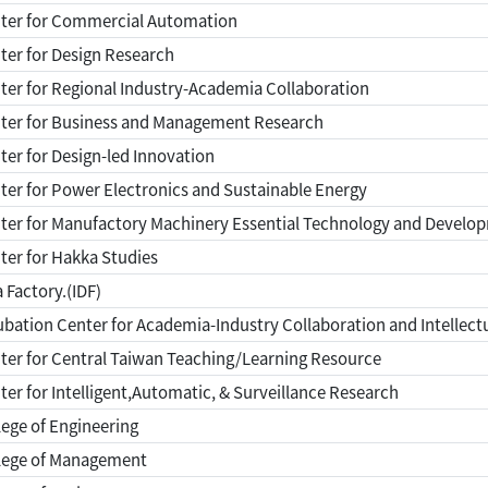
ter for Commercial Automation
er for Design Research
er for Regional Industry-Academia Collaboration
ter for Business and Management Research
er for Design-led Innovation
er for Power Electronics and Sustainable Energy
ter for Manufactory Machinery Essential Technology and Develo
er for Hakka Studies
 Factory.(IDF)
bation Center for Academia-Industry Collaboration and Intellect
er for Central Taiwan Teaching/Learning Resource
er for Intelligent,Automatic, & Surveillance Research
ege of Engineering
lege of Management