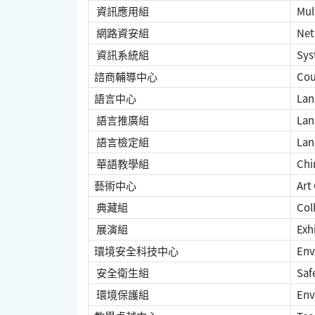
資訊應用組
Mult
網路資安組
Net
資訊系統組
Sys
諮商輔導中心
Cou
語言中心
Lan
語言推廣組
Lan
語言檢定組
Lan
華語教學組
Chin
藝術中心
Art
典藏組
Coll
展演組
Exhi
環境安全科技中心
Env
安全衛生組
Safe
環境保護組
Env