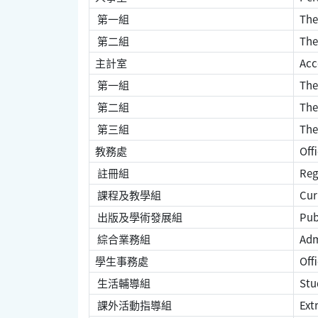
第一組
The 
第二組
The
主計室
Acc
第一組
The 
第二組
The
第三組
The 
教務處
Offi
註冊組
Regi
課程及教學組
Curr
出版及學術發展組
Pub
綜合業務組
Adm
學生事務處
Offi
生活輔導組
Stud
課外活動指導組
Extr