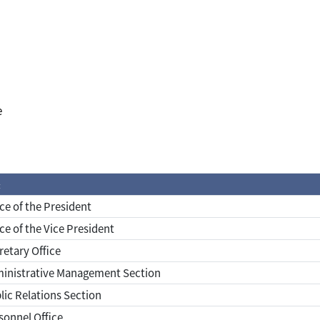
e
譯
ce of the President
ce of the Vice President
etary Office
inistrative Management Section
ic Relations Section
onnel Office