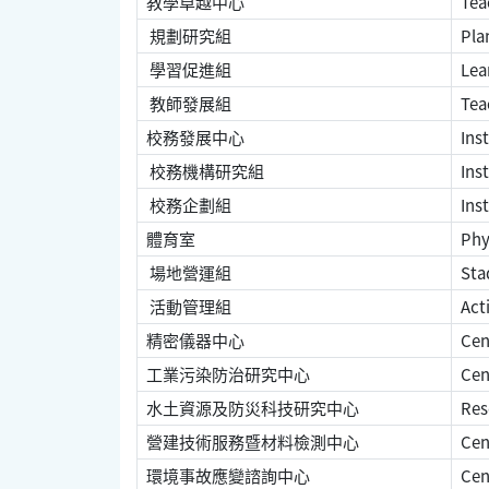
教學卓越中心
Teac
規劃研究組
Pla
學習促進組
Lea
教師發展組
Tea
校務發展中心
Inst
校務機構研究組
Inst
校務企劃組
Inst
體育室
Phys
場地營運組
Sta
活動管理組
Act
精密儀器中心
Cent
工業污染防治研究中心
Cent
水土資源及防災科技研究中心
Rese
營建技術服務暨材料檢測中心
Cent
環境事故應變諮詢中心
Cen