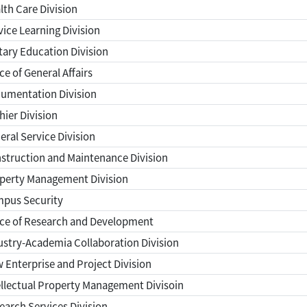
th Care Division
ice Learning Division
tary Education Division
ce of General Affairs
umentation Division
ier Division
ral Service Division
struction and Maintenance Division
perty Management Division
pus Security
ice of Research and Development
stry-Academia Collaboration Division
Enterprise and Project Division
llectual Property Management Divisoin
arch Services Division