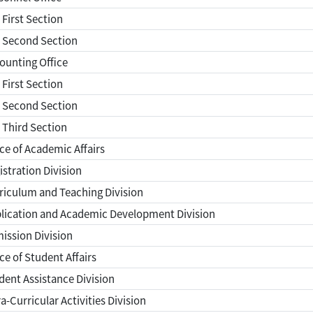
First Section
 Second Section
ounting Office
First Section
 Second Section
Third Section
ce of Academic Affairs
stration Division
iculum and Teaching Division
lication and Academic Development Division
ission Division
ce of Student Affairs
ent Assistance Division
a-Curricular Activities Division