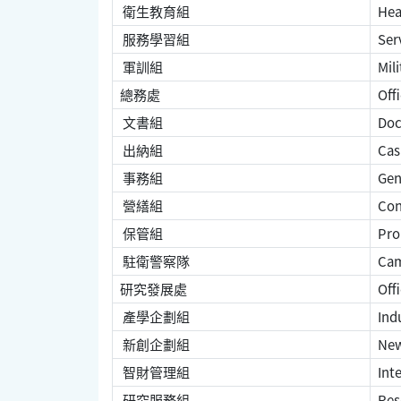
衛生教育組
Heal
服務學習組
Serv
軍訓組
Mili
總務處
Offi
文書組
Doc
出納組
Cash
事務組
Gene
營繕組
Con
保管組
Pro
駐衛警察隊
Cam
研究發展處
Off
產學企劃組
Indu
新創企劃組
New 
智財管理組
Inte
研究服務組
Rese