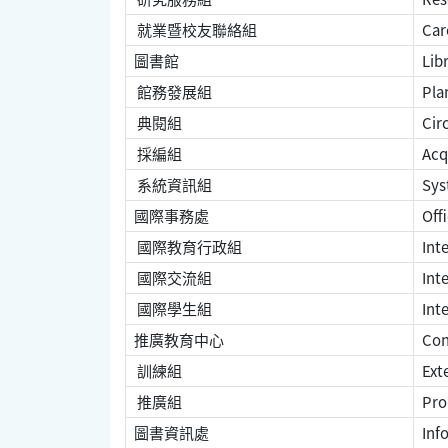
就業暨校友聯絡組
Car
圖書館
Lib
館務發展組
Pla
典閱組
Circ
採編組
Acqu
系統資訊組
Syst
國際事務處
Offi
國際教育行政組
Inte
國際交流組
Inte
國際學生組
Inte
推廣教育中心
Con
訓練組
Ext
推廣組
Pro
圖書資訊處
Info