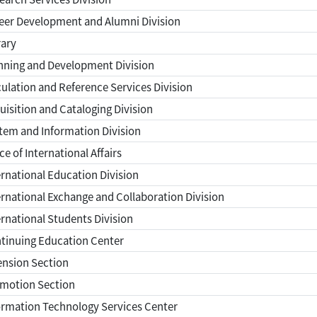
eer Development and Alumni Division
rary
nning and Development Division
ulation and Reference Services Division
isition and Cataloging Division
em and Information Division
ce of International Affairs
rnational Education Division
rnational Exchange and Collaboration Division
rnational Students Division
tinuing Education Center
ension Section
motion Section
rmation Technology Services Center